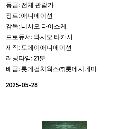
등급: 전체 관람가
장르: 애니메이션
감독: 니시오 다이스케
프로듀서: 와시오 타카시
제작: 토에이애니메이션
러닝타임: 21분
배급: 롯데컬처웍스㈜롯데시네마
2025-05-28