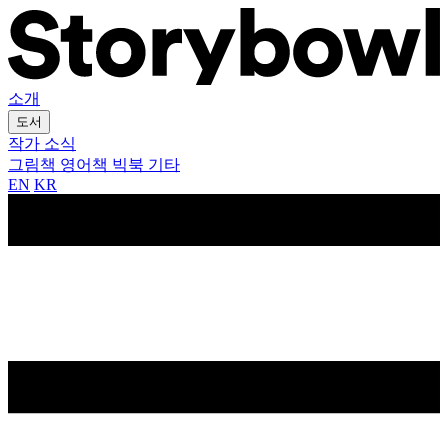
소개
도서
작가
소식
그림책
영어책
빅북
기타
EN
KR